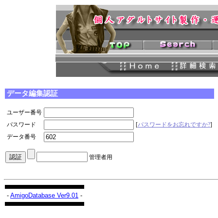
データ編集認証
ユーザー番号
パスワード
[
パスワードをお忘れですか?
]
データ番号
管理者用
-
AmigoDatabase Ver9.01
-